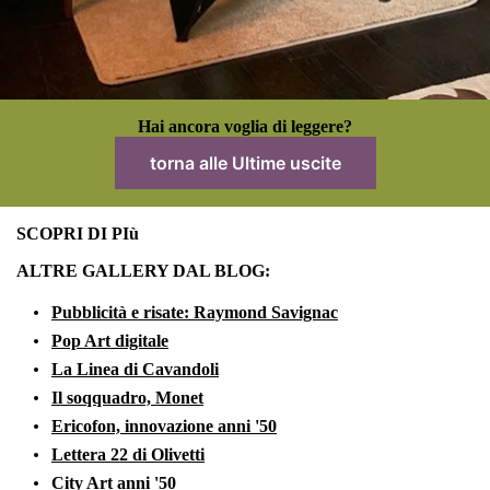
Hai ancora voglia di leggere?
torna alle Ultime uscite
SCOPRI DI PIù
ALTRE GALLERY DAL BLOG:
Pubblicità e risate: Raymond Savignac
Pop Art digitale
La Linea di Cavandoli
Il soqquadro, Monet
Ericofon, innovazione anni '50
Lettera 22 di Olivetti
City Art anni '50