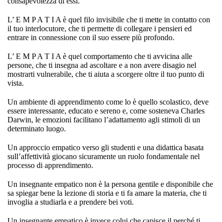
consapevolezza di essi.
L’ E M P A T I A è quel filo invisibile che ti mette in contatto con
il tuo interlocutore, che ti permette di collegare i pensieri ed
entrare in connessione con il suo essere più profondo.
L’ E M P A T I A è quel comportamento che ti avvicina alle
persone, che ti insegna ad ascoltare e a non avere disagio nel
mostrarti vulnerabile, che ti aiuta a scorgere oltre il tuo punto di
vista.
Un ambiente di apprendimento come lo è quello scolastico, deve
essere interessante, educato e sereno e, come sosteneva Charles
Darwin, le emozioni facilitano l’adattamento agli stimoli di un
determinato luogo.
Un approccio empatico verso gli studenti e una didattica basata
sull’affettività giocano sicuramente un ruolo fondamentale nel
processo di apprendimento.
Un insegnante empatico non è la persona gentile e disponibile che
sa spiegar bene la lezione di storia e ti fa amare la materia, che ti
invoglia a studiarla e a prendere bei voti.
Un insegnante empatico è invece colui che capisce il perché ti