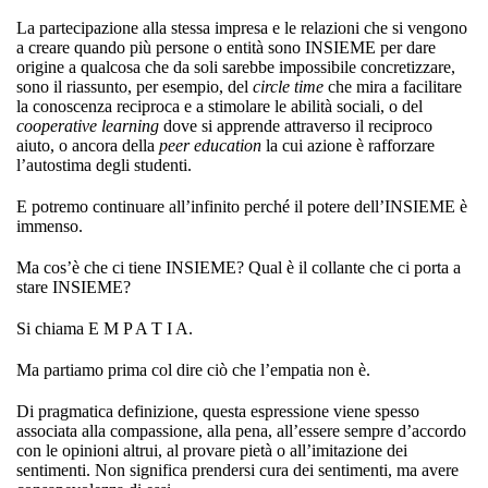
La partecipazione alla stessa impresa e le relazioni che si vengono
a creare quando più persone o entità sono INSIEME per dare
origine a qualcosa che da soli sarebbe impossibile concretizzare,
sono il riassunto, per esempio, del
circle time
che mira a facilitare
la conoscenza reciproca e a stimolare le abilità sociali, o del
cooperative learning
dove si apprende attraverso il reciproco
aiuto, o ancora della
peer education
la cui azione è rafforzare
l’autostima degli studenti.
E potremo continuare all’infinito perché il potere dell’INSIEME è
immenso.
Ma cos’è che ci tiene INSIEME? Qual è il collante che ci porta a
stare INSIEME?
Si chiama E M P A T I A.
Ma partiamo prima col dire ciò che l’empatia non è.
Di pragmatica definizione, questa espressione viene spesso
associata alla compassione, alla pena, all’essere sempre d’accordo
con le opinioni altrui, al provare pietà o all’imitazione dei
sentimenti. Non significa prendersi cura dei sentimenti, ma avere