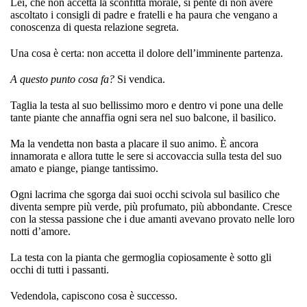
Lei, che non accetta la sconfitta morale, si pente di non avere
ascoltato i consigli di padre e fratelli e ha paura che vengano a
conoscenza di questa relazione segreta.
Una cosa è certa: non accetta il dolore dell’imminente partenza.
A questo punto cosa fa?
Si vendica.
Taglia la testa al suo bellissimo moro e dentro vi pone una delle
tante piante che annaffia ogni sera nel suo balcone, il basilico.
Ma la vendetta non basta a placare il suo animo. È ancora
innamorata e allora tutte le sere si accovaccia sulla testa del suo
amato e piange, piange tantissimo.
Ogni lacrima che sgorga dai suoi occhi scivola sul basilico che
diventa sempre più verde, più profumato, più abbondante. Cresce
con la stessa passione che i due amanti avevano provato nelle loro
notti d’amore.
La testa con la pianta che germoglia copiosamente è sotto gli
occhi di tutti i passanti.
Vedendola, capiscono cosa è successo.