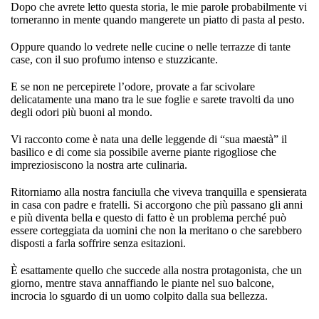
Dopo che avrete letto questa storia, le mie parole probabilmente vi
torneranno in mente quando mangerete un piatto di pasta al pesto.
Oppure quando lo vedrete nelle cucine o nelle terrazze di tante
case, con il suo profumo intenso e stuzzicante.
E se non ne percepirete l’odore, provate a far scivolare
delicatamente una mano tra le sue foglie e sarete travolti da uno
degli odori più buoni al mondo.
Vi racconto come è nata una delle leggende di “sua maestà” il
basilico e di come sia possibile averne piante rigogliose che
impreziosiscono la nostra arte culinaria.
Ritorniamo alla nostra fanciulla che viveva tranquilla e spensierata
in casa con padre e fratelli. Si accorgono che più passano gli anni
e più diventa bella e questo di fatto è un problema perché può
essere corteggiata da uomini che non la meritano o che sarebbero
disposti a farla soffrire senza esitazioni.
È esattamente quello che succede alla nostra protagonista, che un
giorno, mentre stava annaffiando le piante nel suo balcone,
incrocia lo sguardo di un uomo colpito dalla sua bellezza.