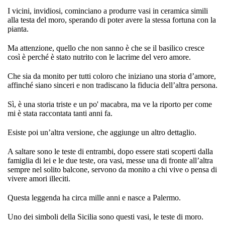
I vicini, invidiosi, cominciano a produrre vasi in ceramica simili
alla testa del moro, sperando di poter avere la stessa fortuna con la
pianta.
Ma attenzione, quello che non sanno è che se il basilico cresce
così è perché è stato nutrito con le lacrime del vero amore.
Che sia da monito per tutti coloro che iniziano una storia d’amore,
affinché siano sinceri e non tradiscano la fiducia dell’altra persona.
Sì, è una storia triste e un po' macabra, ma ve la riporto per come
mi è stata raccontata tanti anni fa.
Esiste poi un’altra versione, che aggiunge un altro dettaglio.
A saltare sono le teste di entrambi, dopo essere stati scoperti dalla
famiglia di lei e le due teste, ora vasi, messe una di fronte all’altra
sempre nel solito balcone, servono da monito a chi vive o pensa di
vivere amori illeciti.
Questa leggenda ha circa mille anni e nasce a Palermo.
Uno dei simboli della Sicilia sono questi vasi, le teste di moro.