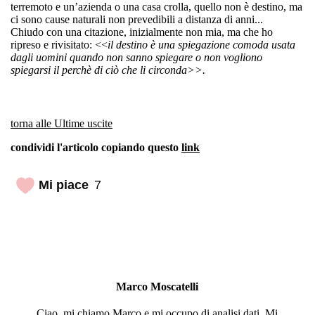
terremoto e un’azienda o una casa crolla, quello non è destino, ma
ci sono cause naturali non prevedibili a distanza di anni...
Chiudo con una citazione, inizialmente non mia, ma che ho
ripreso e rivisitato: <<
il destino è una spiegazione comoda usata
dagli uomini quando non sanno spiegare o non vogliono
spiegarsi il perchè di ciò che li circonda>>.
torna alle Ultime uscite
condividi l'articolo copiando questo
link
Mi piace
7
Marco Moscatelli
Ciao, mi chiamo Marco e mi occupo di analisi dati. Mi