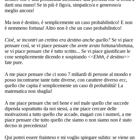
darti una mano! Se in più è figo/a, simpatico/a e generoso/a
meglio ancora!
Ma non è destino, è semplicemente un caso probabilistico! E non
è nemmeno fortuna! Altro non è che un caso probabilistico!
Cioè, se incontri un cretino era destino anche quello?
Se vi piace
pensare così, se vi piace pensare che avete avuto fortuna/sfortuna,
se vi piace pensare che è tutto scritto... Se vi piace giustificare le
cose semplicemente dicendo e sospirando <<
Ehhh, è destino
>>
fate pure.
A me piace pensare che ci sono 7 miliardi di persone al mondo e
posso incontrarne tante tutte diverse, con carattere diverso ecc,
quello che capita è semplicemente un caso di probabilità! La
matematica non sbaglia!
A me piace pensare che nel bene e nel male quello che succede
dipenda soprattutto da noi stessi, a me piace cercare delle
motivazioni a tutto quello che accade, magari con i numeri, a me
piace pensare che tutto quello che siamo o non siamo non è stato
deciso in precedenza!
Qui potrei essere frainteso e mi voglio spiegare subito: se viene un