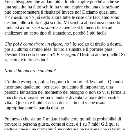
Forse bisognerebbe andare più a fondo, capire perchè anche se
una squadra ha fatto schifo ha vinto, capire che una distrazione
può compromettere il risultato! Invece no! Diciamo quasi tutti
<<è destino!>>,
sì certo allora tutte le cose che facciamo sono
destino, allora tutto è già scritto. Mi sembra abbastanza comodo
limitarsi a dire
<<è destino!>
>, perchè si fa meno fatica ad
analizzare un certo tipo di situazione, perchè è più facile.
Che poi è come tirare un rigore, no?
Io scelgo di tirarlo a destra,
poi all'ultimo cambio idea, lo tiro a sinistra e il portiere para!
Destino! Sì certo come no?!
E se segno?
Destino anche quello! Sì
sì, certo, è tutto destino!
Non vi ho ancora convinto?
L'ultimo esempio, poi, ad ognuno le proprie riflessioni... Quando
incontrate qualcuno "per caso" qualcuno di importante, una
persona fantastica nel momento del bisogno o non so vi si ferma la
macchina, uno/a si ferma vi aiuta e diventa l'amore della vostra
vita... Questo è il più classico dei casi in cui viene usata
impropriamente la parola destino!
Premesso che siamo 7 miliardi sulla terra quindi la probabilità di
trovare la persona giusta, come si dice, è 1 su 7 mld! Già qui si
deduce che è una probabilità incontrare una persona che si fermi a