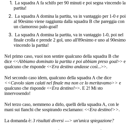
La squadra A fa schifo per 90 minuti e poi segna vincendo la
partita!
La squadra A domina la partita, va in vantaggio per 1-0 e poi
al 90esimo viene raggiunta dalla squadra B che pareggia con
un clamoroso palo-goal!
La squadra A domina la partita, va in vantaggio 1-0, poi nel
finale crolla e prende 2 gol, uno all'89esimo e uno al 90esimo
vincendo la partita!
Nel primo caso, vuoi non sentire qualcuno della squadra B che
dice <<
Abbiamo dominato la partita e poi abbiam preso goal
>> e
qualcuno che risponde <<
Era destino andasse così
...>>.
Nel secondo caso idem, qualcuno della squadra A che dice
<<Cavolo siam calati nel finale ma non ce lo meritavamo>>
e
qualcuno che risponde <<
Era destino!
>>.
E 2! Mi sto
innervosendo!
Nel terzo caso, nemmeno a dirlo, quelli della squadra A, con le
mani sui fianchi che sospirando esclamano: <<
Era destino!>>.
La domanda è:
3 risultati diversi ---> un'unica spiegazione?