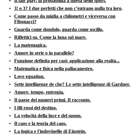
Il fair play: la probabilità a difesa dello sport.
3! o 3? I due perfetti che non c’entrano nulla tra loro
.
Come passo da miglia a chilometri e viceversa con
Fibonacci?
Guarda come dondolo, guarda come oscillo.
Riflettici su. Come la luna sul mare.
La matemagica.
Amore in serie o in parallelo
?
Funzione definita per casi: applicazione alla realtà...
Matematica e fisica nella pallacanestro.
Love equation
.
Sette intelligenze de che? Le sette intelligenze di Gardner.
Amore, tempo, entropia.
Il paese dei numeri primi. Il racconto.
I fili rossi del destino.
La velocità della luce e del suono.
Il caos e la teoria del caos.
L
a logica e l'indovinello di Einstein.