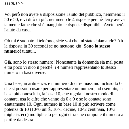
111001>>
Voi però non avete a disposizione l'aiuto del pubblico, nemmeno il
50 e 50; e vi dirò di più, nemmeno le 4 risposte perchè Jerry aveva
talmente fame che si è mangiato le risposte disponibili. Avete però
l'aiuto da casa.
Oh mi è suonato il telefono, siete voi che mi state chiamando? Ah
la risposta in 30 secondi se no mettono giù!
Sono lo stesso
numero!
tututu...
Già, sono lo stesso numero! Nonostante la domanda sia mal posta
e tra poco vi dico il perchè, i 4 numeri rappresentano lo stesso
numero in basi diverse.
Una base, in aritmetica, è il numero di cifre massimo incluso lo 0
che si possono usare per rappresentare un numero; ad esempio, la
base più conosciuta, la base 10, che regola il nostro modo di
contare, usa le cifre che vanno da 0 a 9 e se le contate sono
esattamente 10. Ogni numero in base 10 si può scrivere come
potenza di 10 (10^0 unità, 10^1 decine, 10^2 centinaia, 10^3
migliaia, ecc) moltiplicato per ogni cifra che compone il numero a
partire da destra.