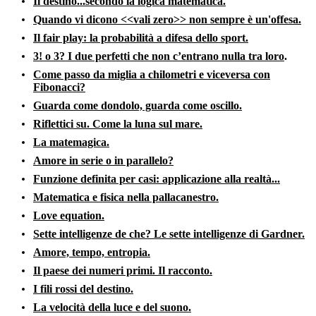
Il destino...secondo la logica matematica.
Quando vi dicono <<vali zero>> non sempre è un'offesa.
Il fair play: la probabilità a difesa dello sport.
3! o 3? I due perfetti che non c’entrano nulla tra loro
.
Come passo da miglia a chilometri e viceversa con
Fibonacci?
Guarda come dondolo, guarda come oscillo.
Riflettici su. Come la luna sul mare.
La matemagica.
Amore in serie o in parallelo
?
Funzione definita per casi: applicazione alla realtà...
Matematica e fisica nella pallacanestro.
Love equation
.
Sette intelligenze de che? Le sette intelligenze di Gardner.
Amore, tempo, entropia.
Il paese dei numeri primi. Il racconto.
I fili rossi del destino.
La velocità della luce e del suono.