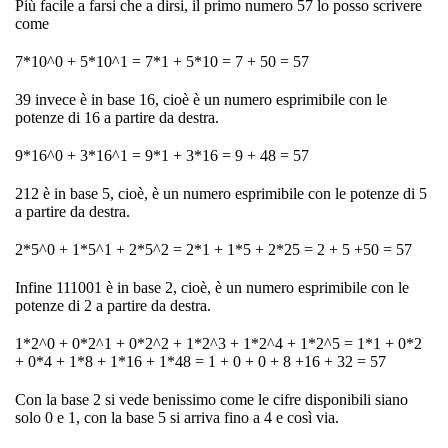
Più facile a farsi che a dirsi, il primo numero 57 lo posso scrivere
come
7*10^0 + 5*10^1 = 7*1 + 5*10 = 7 + 50 = 57
39 invece è in base 16, cioè è un numero esprimibile con le
potenze di 16 a partire da destra.
9*16^0 + 3*16^1 = 9*1 + 3*16 = 9 + 48 = 57
212 è in base 5, cioè, è un numero esprimibile con le potenze di 5
a partire da destra.
2*5^0 + 1*5^1 + 2*5^2 = 2*1 + 1*5 + 2*25 = 2 + 5 +50 = 57
Infine 111001 è in base 2, cioè, è un numero esprimibile con le
potenze di 2 a partire da destra.
1*2^0 + 0*2^1 + 0*2^2 + 1*2^3 + 1*2^4 + 1*2^5 = 1*1 + 0*2
+ 0*4 + 1*8 + 1*16 + 1*48 = 1 + 0 + 0 + 8 +16 + 32 = 57
Con la base 2 si vede benissimo come le cifre disponibili siano
solo 0 e 1, con la base 5 si arriva fino a 4 e così via.