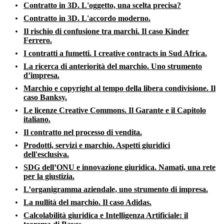
Contratto in 3D. L'oggetto, una scelta precisa?
Contratto in 3D. L'accordo moderno.
Il rischio di confusione tra marchi. Il caso Kinder
Ferrero.
I contratti a fumetti. I creative contracts in Sud Africa.
La ricerca di anteriorità del marchio. Uno strumento
d’impresa.
Marchio e copyright al tempo della libera condivisione. Il
caso Banksy.
Le licenze Creative Commons. Il Garante e il Capitolo
italiano.
Il contratto nel processo di vendita.
Prodotti, servizi e marchio. Aspetti giuridici
dell'esclusiva.
SDG dell’ONU e innovazione giuridica. Namati, una rete
per la giustizia.
L’organigramma aziendale, uno strumento di impresa.
La nullità del marchio. Il caso Adidas.
Calcolabilità giuridica e Intelligenza Artificiale: il