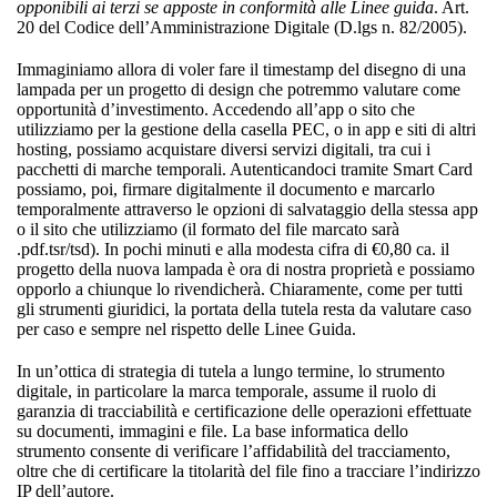
opponibili ai terzi se apposte in conformità alle Linee guida
.
Art.
20 del Codice dell’Amministrazione Digitale (D.lgs n. 82/2005).
Immaginiamo allora di voler fare il timestamp del disegno di una
lampada per un progetto di design che potremmo valutare come
opportunità d’investimento. Accedendo all’app o sito che
utilizziamo per la gestione della casella PEC, o in app e siti di altri
hosting, possiamo acquistare diversi servizi digitali, tra cui i
pacchetti di marche temporali. Autenticandoci tramite Smart Card
possiamo, poi, firmare digitalmente il documento e marcarlo
temporalmente attraverso le opzioni di salvataggio della stessa app
o il sito che utilizziamo (il formato del file marcato sarà
.pdf.tsr/tsd). In pochi minuti e alla modesta cifra di €0,80 ca. il
progetto della nuova lampada è ora di nostra proprietà e possiamo
opporlo a chiunque lo rivendicherà.
Chiaramente, come per tutti
gli strumenti giuridici, la portata della tutela resta da valutare caso
per caso e sempre nel rispetto delle Linee Guida.
In un’ottica di strategia di tutela a lungo termine, lo strumento
digitale, in particolare la marca temporale, assume il ruolo di
garanzia di tracciabilità e certificazione delle operazioni effettuate
su documenti, immagini e file. La base informatica dello
strumento consente di verificare l’affidabilità del tracciamento,
oltre che di certificare la titolarità del file fino a tracciare l’indirizzo
IP dell’autore.