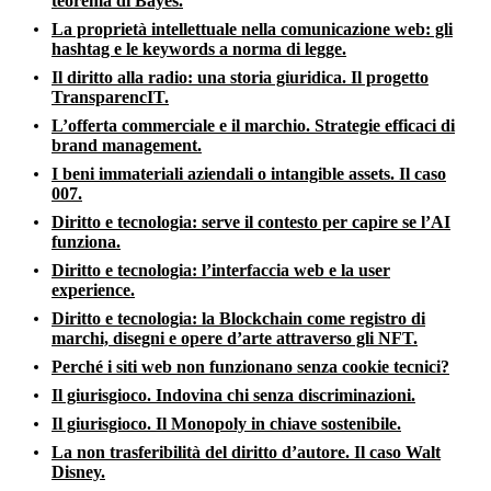
teorema di Bayes.
La proprietà intellettuale nella comunicazione web: gli
hashtag e le keywords a norma di legge.
Il diritto alla radio: una storia giuridica. Il progetto
TransparencIT.
L’offerta commerciale e il marchio. Strategie efficaci di
brand management.
I beni immateriali aziendali o intangible assets. Il caso
007.
Diritto e tecnologia: serve il contesto per capire se l’AI
funziona.
Diritto e tecnologia: l’interfaccia web e la user
experience.
Diritto e tecnologia: la Blockchain come registro di
marchi, disegni e opere d’arte attraverso gli NFT.
Perché i siti web non funzionano senza cookie tecnici?
Il giurisgioco. Indovina chi senza discriminazioni.
Il giurisgioco. Il Monopoly in chiave sostenibile.
La non trasferibilità del diritto d’autore. Il caso Walt
Disney.