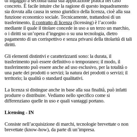
di ingaggio a seconda dalla sua applicazione pratica nel caso
concreto. È facile intuire che la ragione di questo inquadramento
sia dovuta alla causa in senso giuridico della licenza, cioè alla sua
funzione economico sociale. Tecnicamente, trattandosi di un
trasferimento,
il contratto di licenza
(licensing) è l’accordo
mediante il quale il titolare concede in uso a un terzo un marchio,
o i diritti su un’opera d’ingegno o su una tecnologia, dietro
pagamento di un corrispettivo e senza privarsi della titolarità di tali
diritti.
Gli elementi distintivi e caratterizzanti sono: la durata, il
trasferimento può essere definitivo o temporaneo; il modo, il
trasferimento può essere anche ad uso esclusivo, per la totalità o
una parte dei prodotti o servizi; la natura dei prodotti o servizi; il
territorio; la qualità o standard qualitativi.
La licenza si distingue anche in base alla sua finalità, può infatti
produrre o distribuire. Vediamo nello specifico come si
differenziano quelle in uso e quali vantaggi portano.
Licensing - IN
Consiste nell’acquisizione di marchi, tecnologie brevettate o non
brevettate (know-how), da parte di un’impresa.