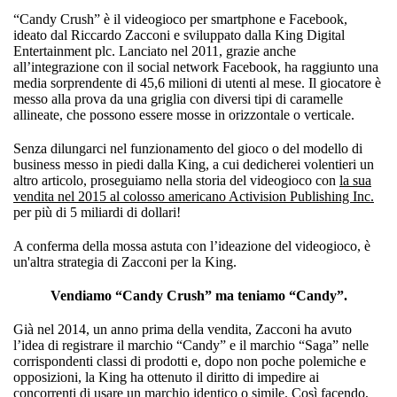
“Candy Crush” è il videogioco per smartphone e Facebook,
ideato dal Riccardo Zacconi e sviluppato dalla King Digital
Entertainment plc. Lanciato nel 2011, grazie anche
all’integrazione con il social network Facebook, ha raggiunto una
media sorprendente di 45,6 milioni di utenti al mese. Il giocatore è
messo alla prova da una griglia con diversi tipi di caramelle
allineate, che possono essere mosse in orizzontale o verticale.
Senza dilungarci nel funzionamento del gioco o del modello di
business messo in piedi dalla King, a cui dedicherei volentieri un
altro articolo, proseguiamo nella storia del videogioco con
la sua
vendita nel 2015 al colosso americano Activision Publishing Inc.
per più di 5 miliardi di dollari!
A conferma della mossa astuta con l’ideazione del videogioco, è
un'altra strategia di Zacconi per la King.
Vendiamo “Candy Crush” ma teniamo “Candy”.
Già nel 2014, un anno prima della vendita, Zacconi ha avuto
l’idea di registrare il marchio “Candy” e il marchio “Saga” nelle
corrispondenti classi di prodotti e, dopo non poche polemiche e
opposizioni, la King ha ottenuto il diritto di impedire ai
concorrenti di usare un marchio identico o simile. Così facendo,