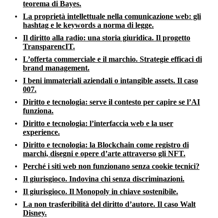
teorema di Bayes.
La proprietà intellettuale nella comunicazione web: gli
hashtag e le keywords a norma di legge.
Il diritto alla radio: una storia giuridica. Il progetto
TransparencIT.
L’offerta commerciale e il marchio. Strategie efficaci di
brand management.
I beni immateriali aziendali o intangible assets. Il caso
007.
Diritto e tecnologia: serve il contesto per capire se l’AI
funziona.
Diritto e tecnologia: l’interfaccia web e la user
experience.
Diritto e tecnologia: la Blockchain come registro di
marchi, disegni e opere d’arte attraverso gli NFT.
Perché i siti web non funzionano senza cookie tecnici?
Il giurisgioco. Indovina chi senza discriminazioni.
Il giurisgioco. Il Monopoly in chiave sostenibile.
La non trasferibilità del diritto d’autore. Il caso Walt
Disney.