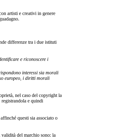
n artisti e creativi in genere
i guadagno.
 differenze tra i due istituti
entificare e riconoscere i
rrispondono interessi sia morali
o europeo, i diritti morali
oprietà, nel caso del copyright la
, registrandola e quindi
 affinché questi sia associato o
 di validità del marchio sono: la