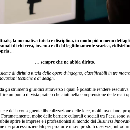
ttuale, la normativa tutela e disciplina, in modo più o meno dettaglia
onali di chi crea, inventa e di chi legittimamente scarica, ridistribu
pria ...
… sempre che ne abbia diritto.
nsieme di diritti a tutela delle opere d’ingegno, classificabili in tre mac
innovazioni tecniche e di design.
gli strumenti giuridici attraverso i quali è possibile rendere esecutiva qu
ffrire un punto di vista pratico che aiuti nella comprensione delle reali
ale e della conseguente liberalizzazione delle idee, molti inventano, pr
 Fortunatamente, molte delle barriere culturali e sociali tra Paesi sono st
sibile aprire le imprese e i professionisti al mondo del
Business Innovat
ne nei processi aziendali per produrre nuovi prodotti o servizi, introdu