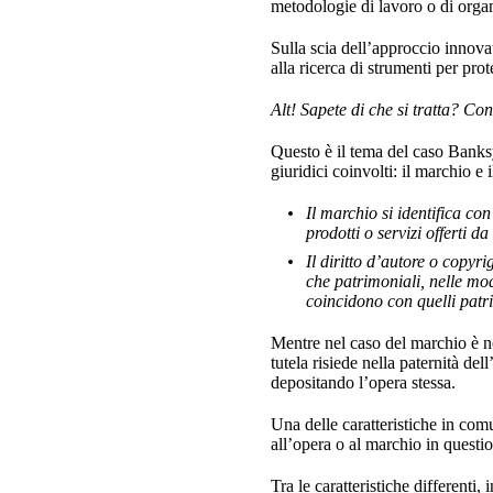
metodologie di lavoro o di orga
Sulla scia dell’approccio innovat
alla ricerca di strumenti per pro
Alt! Sapete di che si tratta? Cono
Questo è il tema del caso Banksy
giuridici coinvolti: il marchio e 
Il marchio si identifica co
prodotti o servizi offerti d
Il diritto d’autore o copyri
che patrimoniali, nelle mod
coincidono con quelli patr
Mentre nel caso del marchio è nec
tutela risiede nella paternità de
depositando l’opera stessa.
Una delle caratteristiche in comu
all’opera o al marchio in questi
Tra le caratteristiche differenti, 