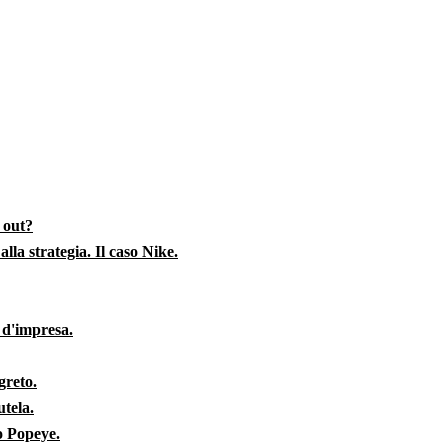
 out?
lla strategia. Il caso Nike.
 d'impresa.
greto.
utela.
so Popeye.