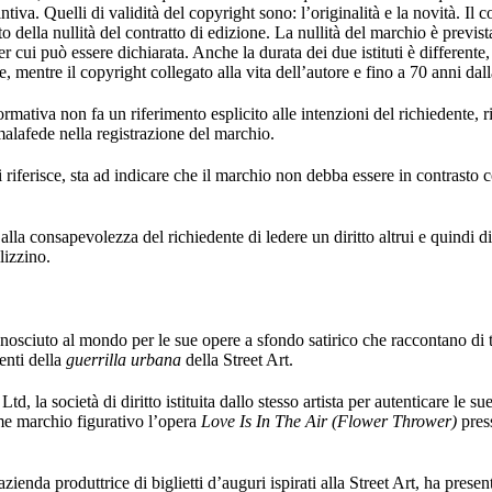
tintiva. Quelli di validità del copyright sono: l’originalità e la novità. Il
to della nullità del contratto di edizione. La nullità del marchio è previs
per cui può essere dichiarata. Anche la durata dei due istituti è different
e, mentre il copyright collegato alla vita dell’autore e fino a 70 anni dal
ormativa non fa un riferimento esplicito alle intenzioni del richiedente, 
 malafede nella registrazione del marchio.
i riferisce, sta ad indicare che il marchio non debba essere in contrasto 
alla consapevolezza del richiedente di ledere un diritto altrui e quindi di
lizzino.
osciuto al mondo per le sue opere a sfondo satirico che raccontano di t
enti della
guerrilla urbana
della Street Art.
d, la società di diritto istituita dallo stesso artista per autenticare le sue
me marchio figurativo l’opera
Love Is In The Air (Flower Thrower)
pre
ienda produttrice di biglietti d’auguri ispirati alla Street Art, ha prese