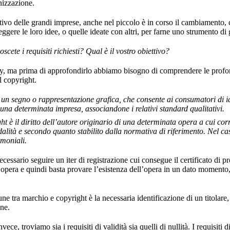
nizzazione.
ivo delle grandi imprese, anche nel piccolo è in corso il cambiamento, co
teggere le loro idee, o quelle ideate con altri, per farne uno strumento d
scete i requisiti richiesti? Qual è il vostro obiettivo?
, ma prima di approfondirlo abbiamo bisogno di comprendere le profonde
il copyright.
n un segno o rappresentazione grafica, che consente ai consumatori di id
a una determinata impresa, associandone i relativi standard qualitativi.
ght è il diritto dell’autore originario di una determinata opera a cui co
alità e secondo quanto stabilito dalla normativa di riferimento. Nel cas
imoniali.
essario seguire un iter di registrazione cui consegue il certificato di pr
ll’opera e quindi basta provare l’esistenza dell’opera in un dato momento
ne tra marchio e copyright è la necessaria identificazione di un titolare,
one.
invece, troviamo sia i requisiti di validità sia quelli di nullità. I requisiti