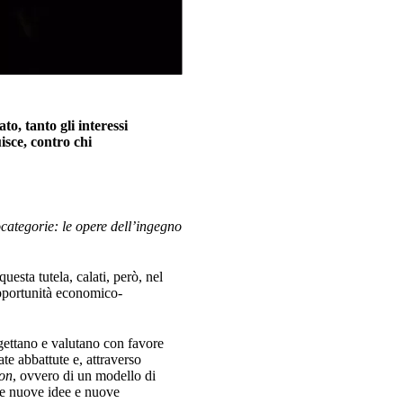
to, tanto gli interessi
isce, contro chi
rocategorie: le opere dell’ingegno
esta tutela, calati, però, nel
 opportunità economico-
ogettano e valutano con favore
ate abbattute e, attraverso
ion
, ovvero di un modello di
rre nuove idee e nuove