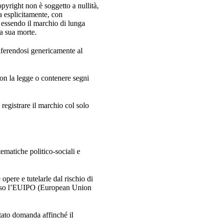
 copyright non è soggetto a nullità,
ta esplicitamente, con
e, essendo il marchio di lunga
la sua morte.
riferendosi genericamente al
con la legge o contenere segni
 registrare il marchio col solo
ematiche politico-sociali e
 opere e tutelarle dal rischio di
sso l’EUIPO (European Union
ntato domanda affinché il