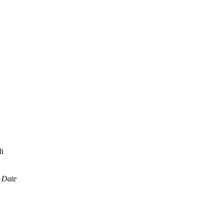
di
. Date