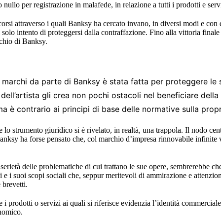
ullo per registrazione in malafede, in relazione a tutti i prodotti e serviz
corsi attraverso i quali Banksy ha cercato invano, in diversi modi e con 
 solo intento di proteggersi dalla contraffazione. Fino alla vittoria final
chio di Banksy.
 marchi da parte di Banksy è stata fatta per proteggere le su
ell’artista gli crea non pochi ostacoli nel beneficiare della
ma è contrario ai principi di base delle normative sulla propri
are lo strumento giuridico si è rivelato, in realtà, una trappola. Il nodo cen
. Banksy ha forse pensato che, col marchio d’impresa rinnovabile infinite
serietà delle problematiche di cui trattano le sue opere, sembrerebbe che 
li e i suoi scopi sociali che, seppur meritevoli di ammirazione e attenzi
 brevetti.
e i prodotti o servizi ai quali si riferisce evidenzia l’identità commercial
nomico.