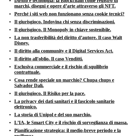
Diritto e tecnologia: la Blockchain come registro di
marchi, disegni e opere d’arte attraverso gli NFT.
Perché i siti web non funzionano senza cookie tecnici?
Il giurisgioco. Indovina chi senza discriminazioni.
Il giurisgioco. Il Monopoly in chiave sostenibile.
La non trasferibilità del diritto d’autore. Il caso Walt
Disney.
Il diritto alla community e il Digital Services Act.
Il diritto all'oblio. Il caso Venditti.
Esclusiva commerciale e il rischio di squilibrio
contrattuale.
Cosa rende speciale un marchio? Chupa chups e
Salvador Dalì.
Il giurisgioco. Il Risiko per la pace.
La privacy dei dati sanitari e il fascicolo sanitario
elettronico.
La storia di Unipol e del suo marchio.
L’IA, le Smart City e il rischio di sorveglianza di massa.
Pianificazione strategica: il medio-breve periodo e la
resilienza.