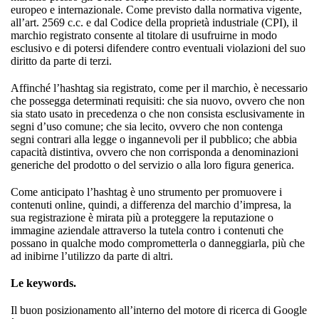
europeo e internazionale. Come previsto dalla normativa vigente,
all’art. 2569 c.c. e dal Codice della proprietà industriale (CPI), il
marchio registrato consente al titolare di usufruirne in modo
esclusivo e di potersi difendere contro eventuali violazioni del suo
diritto da parte di terzi.
Affinché l’hashtag sia registrato, come per il marchio, è necessario
che possegga determinati requisiti: che sia nuovo, ovvero che non
sia stato usato in precedenza o che non consista esclusivamente in
segni d’uso comune; che sia lecito, ovvero che non contenga
segni contrari alla legge o ingannevoli per il pubblico; che abbia
capacità distintiva, ovvero che non corrisponda a denominazioni
generiche del prodotto o del servizio o alla loro figura generica.
Come anticipato l’hashtag è uno strumento per promuovere i
contenuti online, quindi, a differenza del marchio d’impresa, la
sua registrazione è mirata più a proteggere la reputazione o
immagine aziendale attraverso la tutela contro i contenuti che
possano in qualche modo comprometterla o danneggiarla, più che
ad inibirne l’utilizzo da parte di altri.
Le keywords.
Il buon posizionamento all’interno del motore di ricerca di Google