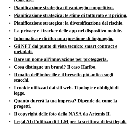
Pianificazione strategica: il vantaggio competitivo.
Pianificazione strategica: le stime di fatturato e il pricing.
Pianificazione strategica: la diversificazione del rischio.
La privacy e i tracker delle app nel dispositivo mobile.
Informatica e diritto: una questione di linguaggio.
Gli NFT dal punto di vista tecnico: smart contract e
metadati.
Dare un nome all’innovazione per proteggerla.
Cosa distingue un brand? Il caso Haribo.
Il matto dell’imbecille e il brevetto più antico sugli
scacchi.
I cookie utilizzati dai siti web. Tipologie e obblighi di
legge.
Quanto durerà la tua impresa? Dipende da come la
progetti.
Il copyright delle foto della NASA da Artemis II.
Legal AI: l’utilizzo di LLM per la scrittura di testi legali.