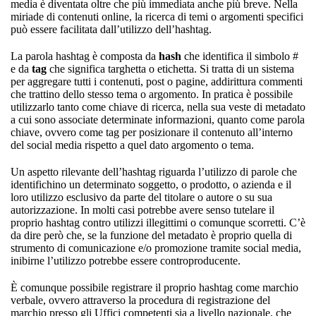
media è diventata oltre che più immediata anche più breve. Nella
miriade di contenuti online, la ricerca di temi o argomenti specifici
può essere facilitata dall’utilizzo dell’hashtag.
La parola hashtag è composta da
hash
che identifica il simbolo #
e da
tag
che significa targhetta o etichetta. Si tratta di un sistema
per aggregare tutti i contenuti, post o pagine, addirittura commenti
che trattino dello stesso tema o argomento. In pratica è possibile
utilizzarlo tanto come chiave di ricerca, nella sua veste di metadato
a cui sono associate determinate informazioni, quanto come parola
chiave, ovvero come tag per posizionare il contenuto all’interno
del social media rispetto a quel dato argomento o tema.
Un aspetto rilevante dell’hashtag riguarda l’utilizzo di parole che
identifichino un determinato soggetto, o prodotto, o azienda e il
loro utilizzo esclusivo da parte del titolare o autore o su sua
autorizzazione. In molti casi potrebbe avere senso tutelare il
proprio hashtag contro utilizzi illegittimi o comunque scorretti. C’è
da dire però che, se la funzione del metadato è proprio quella di
strumento di comunicazione e/o promozione tramite social media,
inibirne l’utilizzo potrebbe essere controproducente.
È comunque possibile registrare il proprio hashtag come marchio
verbale, ovvero attraverso la procedura di registrazione del
marchio presso gli Uffici competenti sia a livello nazionale, che