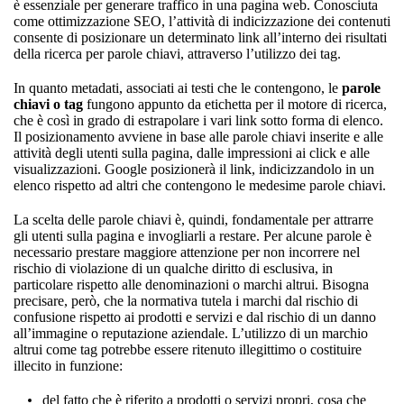
è essenziale per generare traffico in una pagina web. Conosciuta
come ottimizzazione SEO, l’attività di indicizzazione dei contenuti
consente di posizionare un determinato link all’interno dei risultati
della ricerca per parole chiavi, attraverso l’utilizzo dei tag.
In quanto metadati, associati ai testi che le contengono, le
parole
chiavi o tag
fungono appunto da etichetta per il motore di ricerca,
che è così in grado di estrapolare i vari link sotto forma di elenco.
Il posizionamento avviene in base alle parole chiavi inserite e alle
attività degli utenti sulla pagina, dalle impressioni ai click e alle
visualizzazioni. Google posizionerà il link, indicizzandolo in un
elenco rispetto ad altri che contengono le medesime parole chiavi.
La scelta delle parole chiavi è, quindi, fondamentale per attrarre
gli utenti sulla pagina e invogliarli a restare. Per alcune parole è
necessario prestare maggiore attenzione per non incorrere nel
rischio di violazione di un qualche diritto di esclusiva, in
particolare rispetto alle denominazioni o marchi altrui. Bisogna
precisare, però, che la normativa tutela i marchi dal rischio di
confusione rispetto ai prodotti e servizi e dal rischio di un danno
all’immagine o reputazione aziendale. L’utilizzo di un marchio
altrui come tag potrebbe essere ritenuto illegittimo o costituire
illecito in funzione:
del fatto che è riferito a prodotti o servizi propri, cosa che