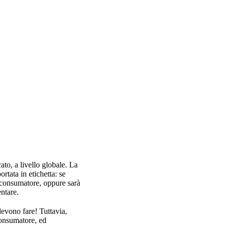
ato, a livello globale. La
tata in etichetta: se
 consumatore, oppure sarà
entare.
devono fare! Tuttavia,
consumatore, ed