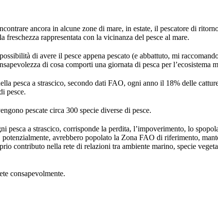
incontrare ancora in alcune zone di mare, in estate, il pescatore di ritorn
 la freschezza rappresentata con la vicinanza del pesce al mare.
sibilità di avere il pesce appena pescato (e abbattuto, mi raccomando!
sapevolezza di cosa comporti una giornata di pesca per l’ecosistema 
nella pesca a strascico, secondo dati FAO, ogni anno il 18% delle catture 
 di pesce.
vengono pescate circa 300 specie diverse di pesce.
 pesca a strascico, corrisponde la perdita, l’impoverimento, lo spopo
, potenzialmente, avrebbero popolato la Zona FAO di riferimento, mant
prio contributo nella rete di relazioni tra ambiente marino, specie vegetal
liete consapevolmente.