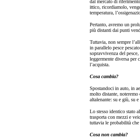
dal mercato di riferimento
ittico, ricordiamolo, vengo
temperatura, l’ossigenazio
Pertanto, avremo un prolu
più distanti dai punti ven
Tuttavia, non sempre l’all
in parallelo pesce pescato
sopravvivenza del pesce, h
leggermente diversa per 
l’acquista.
Cosa cambia?
Spostandoci in auto, in ae
molto distante, noteremo 
altalenante: su e giù, su
Lo stesso identico stato a
trasporta con mezzi e veic
tuttavia le probabilità ch
Cosa non cambia?