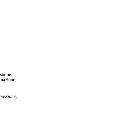
stione
rmazione,
 passione.