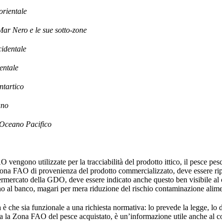
orientale
ar Nero e le sue sotto-zone
identale
entale
tartico
ano
Oceano Pacifico
 vengono utilizzate per la tracciabilità del prodotto ittico, il pesce pesc
Zona FAO di provenienza del prodotto commercializzato, deve essere ripor
ermercato della GDO, deve essere indicato anche questo ben visibile al
rno al banco, magari per mera riduzione del rischio contaminazione alim
a è che sia funzionale a una richiesta normativa: lo prevede la legge, lo 
ia la Zona FAO del pesce acquistato, è un’informazione utile anche al 