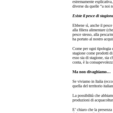
estremamente esplicativa, 
diverse da quelle “a noi n
Esiste il pesce di stagion
Ebbene sì, anche il pesce
alla filiera alimentare (c
pesce stesso, alla pesca/
ha portato al nostro acqui
Come per ogni tipologia d
stagione come prodotti di
esso sia di stagione, sia 
conta, è la consapevolezza
Ma non divaghiamo…
Se viviamo in Italia (ecco
quella del territorio itali
La possibilità che abbiamo 
produzioni di acquacoltura
E’ chiaro che la presenza d