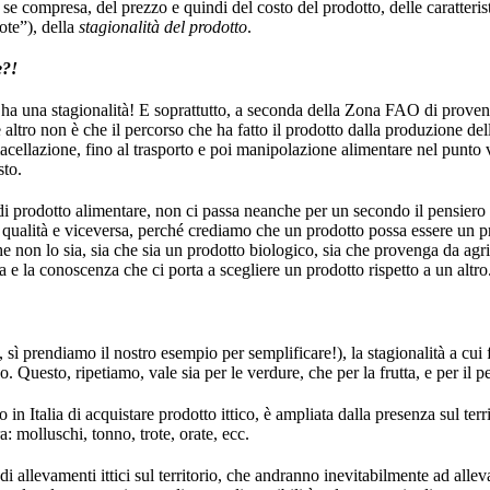
se compresa, del prezzo e quindi del costo del prodotto, delle caratteris
ote”), della
stagionalità del prodotto
.
e?!
 ha una stagionalità! E soprattutto, a seconda della Zona FAO di proven
he altro non è che il percorso che ha fatto il prodotto dalla produzione de
macellazione, fino al trasporto e poi manipolazione alimentare nel punt
sto.
i prodotto alimentare, non ci passa neanche per un secondo il pensiero di
 qualità e viceversa, perché crediamo che un prodotto possa essere un pr
che non lo sia, sia che sia un prodotto biologico, sia che provenga da agri
 e la conoscenza che ci porta a scegliere un prodotto rispetto a un altro
, sì prendiamo il nostro esempio per semplificare!), la stagionalità a cui 
ano. Questo, ripetiamo, vale sia per le verdure, che per la frutta, e per il 
in Italia di acquistare prodotto ittico, è ampliata dalla presenza sul terr
: molluschi, tonno, trote, orate, ecc.
i allevamenti ittici sul territorio, che andranno inevitabilmente ad alleva