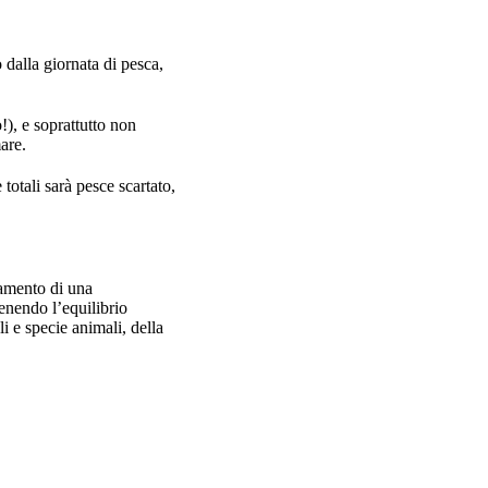
o dalla giornata di pesca,
), e soprattutto non
mare.
totali sarà pesce scartato,
lamento di una
enendo l’equilibrio
i e specie animali, della