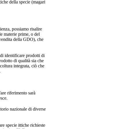
tiche della specie (magari
ienza, possiamo risalire
lle materie prime, o del
o vendita della GDO), che
 identificare prodotti di
odotto di qualità sia che
coltura integrata, ciò che
.
fare riferimento sarà
pesce.
itorio nazionale di diverse
re specie ittiche richieste