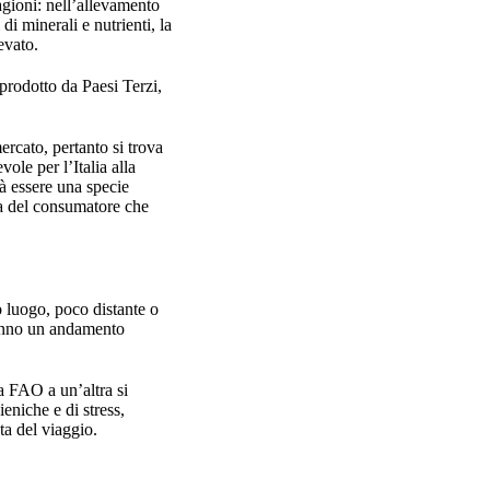
agioni: nell’allevamento
di minerali e nutrienti, la
levato.
prodotto da Paesi Terzi,
ercato, pertanto si trova
ole per l’Italia alla
rà essere una specie
a del consumatore che
ro luogo, poco distante o
vranno un andamento
na FAO a un’altra si
eniche e di stress,
ata del viaggio.