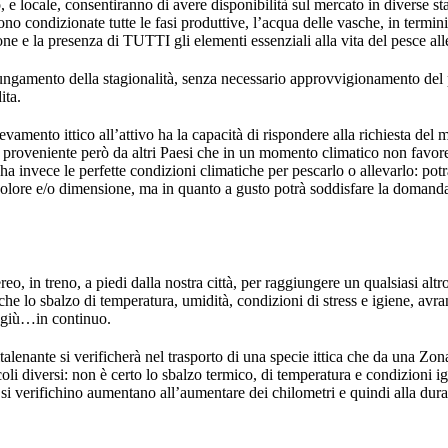
, e locale, consentiranno di avere disponibilità sul mercato in diverse st
no condizionate tutte le fasi produttive, l’acqua delle vasche, in termini 
ne e la presenza di TUTTI gli elementi essenziali alla vita del pesce al
ngamento della stagionalità, senza necessario approvvigionamento del 
dita.
evamento ittico all’attivo ha la capacità di rispondere alla richiesta del m
 proveniente però da altri Paesi che in un momento climatico non favorev
a invece le perfette condizioni climatiche per pescarlo o allevarlo: pot
colore e/o dimensione, ma in quanto a gusto potrà soddisfare la domand
reo, in treno, a piedi dalla nostra città, per raggiungere un qualsiasi alt
che lo sbalzo di temperatura, umidità, condizioni di stress e igiene, a
 e giù…in continuo.
ltalenante si verificherà nel trasporto di una specie ittica che da una Zo
oli diversi: non è certo lo sbalzo termico, di temperatura e condizioni igi
e si verifichino aumentano all’aumentare dei chilometri e quindi alla dur