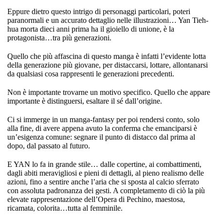
Eppure dietro questo intrigo di personaggi particolari, poteri
paranormali e un accurato dettaglio nelle illustrazioni… Yan Tieh-
hua morta dieci anni prima ha il gioiello di unione, è la
protagonista…tra più generazioni.
Quello che più affascina di questo manga è infatti l’evidente lotta
della generazione più giovane, per distaccarsi, lottare, allontanarsi
da qualsiasi cosa rappresenti le generazioni precedenti.
Non è importante trovarne un motivo specifico. Quello che appare
importante è distinguersi, esaltare il sé dall’origine.
Ci si immerge in un manga-fantasy per poi rendersi conto, solo
alla fine, di avere appena avuto la conferma che emanciparsi è
un’esigenza comune: segnare il punto di distacco dal prima al
dopo, dal passato al futuro.
E YAN lo fa in grande stile… dalle copertine, ai combattimenti,
dagli abiti meravigliosi e pieni di dettagli, al pieno realismo delle
azioni, fino a sentire anche l’aria che si sposta al calcio sferrato
con assoluta padronanza dei gesti. A completamento di ciò la più
elevate rappresentazione dell’Opera di Pechino, maestosa,
ricamata, colorita…tutta al femminile.