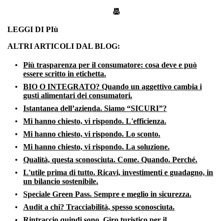
LEGGI DI PIù
ALTRI ARTICOLI DAL BLOG:
Più trasparenza per il consumatore: cosa deve e può
essere scritto in etichetta.
BIO O INTEGRATO? Quando un aggettivo cambia i
gusti alimentari dei consumatori.
Istantanea dell’azienda. Siamo “SICURI”?
Mi hanno chiesto, vi rispondo. L'efficienza.
Mi hanno chiesto, vi rispondo. Lo sconto.
Mi hanno chiesto, vi rispondo. La soluzione.
Qualità, questa sconosciuta. Come. Quando. Perché.
L'utile prima di tutto. Ricavi, investimenti e guadagno, in
un bilancio sostenibile.
Speciale Green Pass. Sempre e meglio in sicurezza.
Audit a chi? Tracciabilità, spesso sconosciuta.
Rintraccio quindi sono. Giro turistico per il