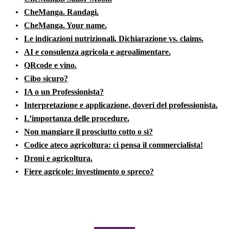
CheManga. Randagi.
CheManga. Your name.
Le indicazioni nutrizionali. Dichiarazione vs. claims.
AI e consulenza agricola e agroalimentare.
QRcode e vino.
Cibo sicuro?
IA o un Professionista?
Interpretazione e applicazione, doveri del professionista.
L’importanza delle procedure.
Non mangiare il prosciutto cotto o sì?
Codice ateco agricoltura: ci pensa il commercialista!
Droni e agricoltura.
Fiere agricole: investimento o spreco?