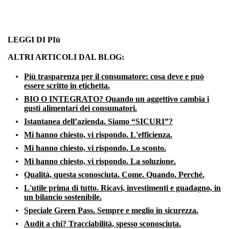
LEGGI DI PIù
ALTRI ARTICOLI DAL BLOG:
Più trasparenza per il consumatore: cosa deve e può
essere scritto in etichetta.
BIO O INTEGRATO? Quando un aggettivo cambia i
gusti alimentari dei consumatori.
Istantanea dell’azienda. Siamo “SICURI”?
Mi hanno chiesto, vi rispondo. L'efficienza.
Mi hanno chiesto, vi rispondo. Lo sconto.
Mi hanno chiesto, vi rispondo. La soluzione.
Qualità, questa sconosciuta. Come. Quando. Perché.
L'utile prima di tutto. Ricavi, investimenti e guadagno, in
un bilancio sostenibile.
Speciale Green Pass. Sempre e meglio in sicurezza.
Audit a chi? Tracciabilità, spesso sconosciuta.